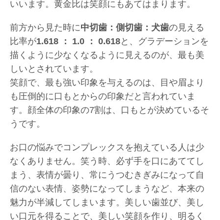
いいます。黄金比は笑顔にもあてはまります。
前方から見た時に
中切歯：側切歯：犬歯
の見える
比率が
1.618 ： 1.0 ： 0.618
と、グラデーションを
描くように少なくなるように見えるのが、最も美
しいとされています。
笑顔で、最も強い印象を与えるのは、目や眉より
も圧倒的に口もとからの印象だと言われていま
す。顔全体の印象の7割は、口もとが決めているそ
うです。
お口の悩みでコンプレックスを抱えている人は少
なくありません。笑う時、必ず手を口にあててし
まう、表情が曇り、常にうつむきぎみになって自
信のない表情、姿勢になってしまうなど、本来の
魅力が半減してしまいます。美しい歯並び、美し
い口元を得ることで、美しい笑顔を作り、明るく