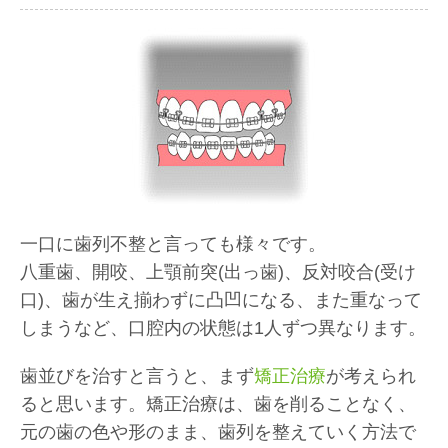
一口に歯列不整と言っても様々です。
八重歯、開咬、上顎前突(出っ歯)、反対咬合(受け
口)、歯が生え揃わずに凸凹になる、また重なって
しまうなど、口腔内の状態は1人ずつ異なります。
歯並びを治すと言うと、まず
矯正治療
が考えられ
ると思います。矯正治療は、歯を削ることなく、
元の歯の色や形のまま、歯列を整えていく方法で